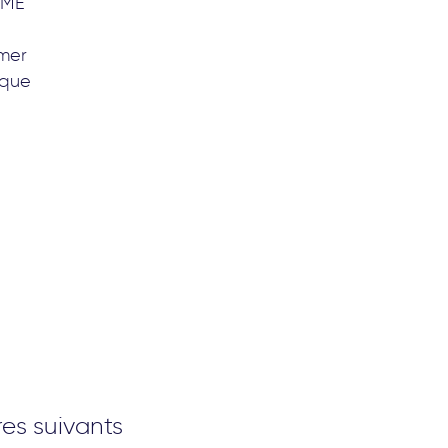
PME
rmer
ique
res suivants