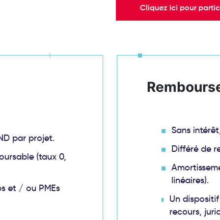
Cliquez ici pour partic
Rembours
Sans intérêt
D par projet.
Différé de 
oursable (taux 0,
Amortisseme
linéaires).
ups et / ou PMEs
Un dispositi
recours, jur