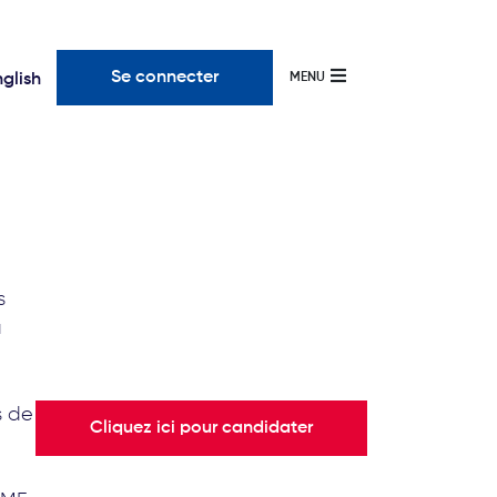
Se connecter
nglish
MENU
s
a
s de
Cliquez ici pour candidater