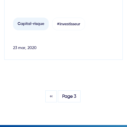
Capital-risque
#investisseur
23 mar, 2020
Pagination
Page
‹‹
Page 3
précédente