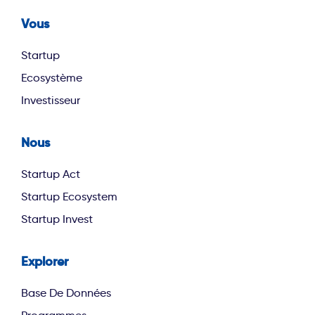
Vous
Footer first
Startup
Ecosystème
Investisseur
Nous
footer second
Startup Act
Startup Ecosystem
Startup Invest
Explorer
footer third
Base De Données