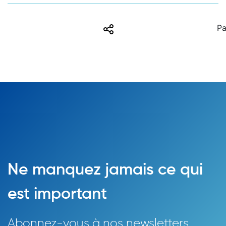
Share
Pa
Ne manquez jamais ce qui
est important
Abonnez-vous à nos newsletters