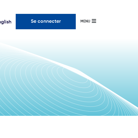
Se connecter
nglish
MENU