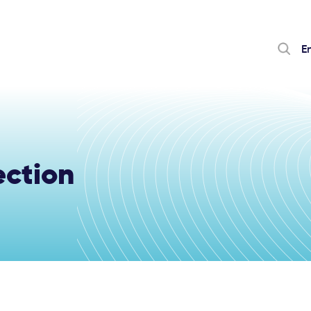
E
ection